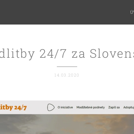
Ú
litby 24/7 za Slove
14.03.2020