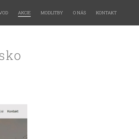
VOD
AKCIE
MODLITBY
O NÁS
KONTAKT
nsko