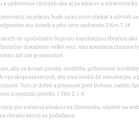
 a uzdravenie chorých ako aj za lekárov a zdravotnícky
menovaný, sa pokorí, bude sa ku mne utiekať a odvráti sa 
 odpustím mu hriech a jeho zem uzdravím.2 Krn 7, 14
acich do spoločného boja tou najsilnejšou zbraňou akú 
 Spoločne dokážeme veľké veci. Ako kresťania chceme b
torému nič nie je nemožné.
m, aby sa konali prosby, modlitby, príhovorné modlitby
kých vysokopostavených, aby sme mohli žiť nerušeným 
tojnosti. Toto je dobré a príjemné pred Bohom, naším Spa
sení a spoznali pravdu. 1 Tim 2, 1-4
ysly pre súčasnú situáciu na Slovensku, nájdete na web
na obsahu ktorej sa podieľame.