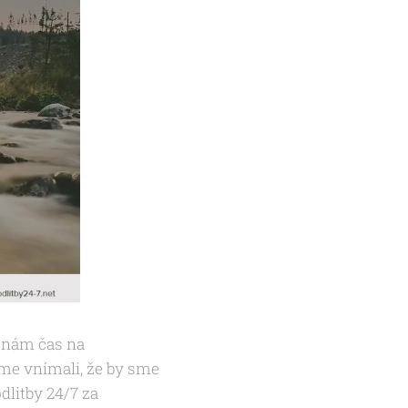
a nám čas na
sme vnímali, že by sme
dlitby 24/7 za