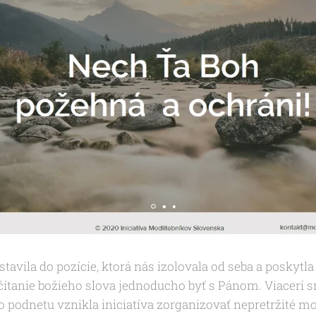
tavila do pozície, ktorá nás izolovala od seba a poskytl
čítanie božieho slova jednoducho byť s Pánom. Viacerí 
to podnetu vznikla iniciatíva zorganizovať nepretržité mo