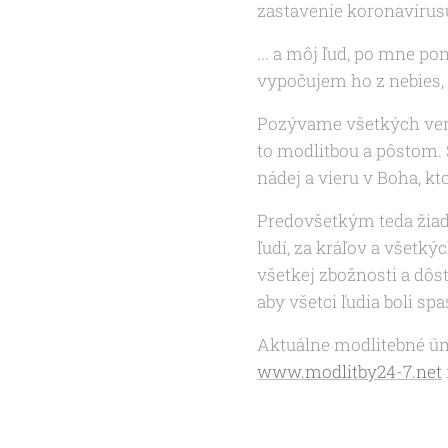
zastavenie koronavírusu
... a môj ľud, po mne po
vypočujem ho z nebies,
Pozývame všetkých veri
to modlitbou a pôstom.
nádej a vieru v Boha, k
Predovšetkým teda žiada
ľudí, za kráľov a všet
všetkej zbožnosti a dôs
aby všetci ľudia boli spa
Aktuálne modlitebné úm
www.modlitby24-7.net