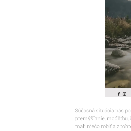
Súčasná situácia nás pos
premýšľanie, modlitbu, 
mali niečo robiť a z toh