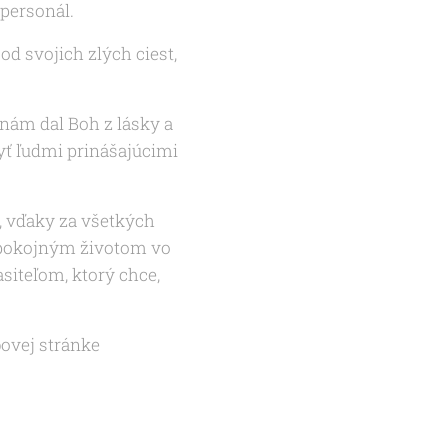
 personál.
od svojich zlých ciest,
nám dal Boh z lásky a
yť ľudmi prinášajúcimi
, vďaky za všetkých
a pokojným životom vo
siteľom, ktorý chce,
ovej stránke