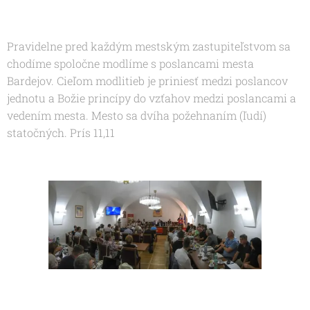
Pravidelne pred každým mestským zastupiteľstvom sa
chodíme spoločne modlíme s poslancami mesta
Bardejov. Cieľom modlitieb je priniesť medzi poslancov
jednotu a Božie princípy do vzťahov medzi poslancami a
vedením mesta.
Mesto sa dvíha požehnaním (ľudí)
statočných. Prís 11,11