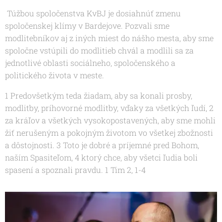
Túžbou spoločenstva KvBJ je dosiahnúť zmenu
spoločenskej klímy v Bardejove. Pozvali sme
modlitebníkov aj z iných miest do nášho mesta, aby sme
spoločne vstúpili do modlitieb chvál a modlili sa za
jednotlivé oblasti sociálneho, spoločenského a
politického života v meste.
1 Predovšetkým teda žiadam, aby sa konali prosby,
modlitby, príhovorné modlitby, vďaky za všetkých ľudí, 2
za kráľov a všetkých vysokopostavených, aby sme mohli
žiť nerušeným a pokojným životom vo všetkej zbožnosti
a dôstojnosti. 3 Toto je dobré a príjemné pred Bohom,
naším Spasiteľom, 4 ktorý chce, aby všetci ľudia boli
spasení a spoznali pravdu. 1 Tim 2, 1-4