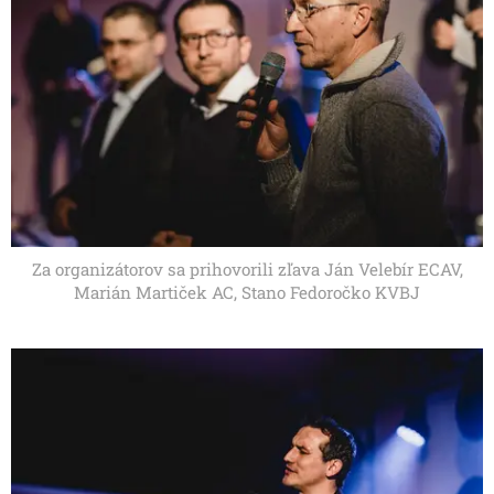
Za organizátorov sa prihovorili zľava Ján Velebír ECAV,
Marián Martiček AC, Stano Fedoročko KVBJ