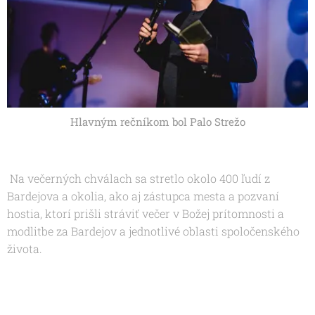
Hlavným rečníkom bol Palo Strežo
Na večerných chválach sa stretlo okolo 400 ľudí z
Bardejova a okolia, ako aj zástupca mesta a pozvaní
hostia, ktorí prišli stráviť večer v Božej prítomnosti a
modlitbe za Bardejov a jednotlivé oblasti spoločenského
života.